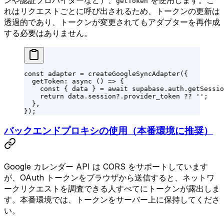
ンや認証プロバイダーなど）、
を使用します。こ
getToken
れはリクエストごとに呼び出されるため、トークンの更新は
透過的であり、トークンが変更されてもアダプターを再作成
する必要はありません。
const
 adapter
 =
 createGoogleSyncAdapter
({
  getToken
: 
async
 () 
=>
 {
    const
 { 
data
 } 
=
 await
 supabase.auth.
getSessio
    return
 data.session?.provider_token 
??
 ''
;
  },
});
バックエンドプロキシの使用（本番環境に推奨）
Google カレンダー API は CORS をサポートしています
が、OAuth トークンをブラウザから送信すると、ネットワ
ークリクエストを調査できる人すべてにトークンが露出しま
す。本番環境では、トークンをサーバー上に保持してくださ
い。