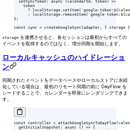
  setSyncToken
: 
async
 (
calendarId
, 
token
) 
=>
    token
      ?
 localStorage.
setItem
(
`google-token:${
calen
      :
 localStorage.
removeItem
(
`google-token:${
ca
};
const
 sync
 =
 createGoogleSync
(adapter, { storage }
を連携させると、各セッションは最初からすべての
storage
イベントを取得するのではなく、増分同期を開始します。
ローカルキャッシュのハイドレーショ
ン
同期されたイベントをデータベースやローカルストアに永続
化している場合は、最初のリモート同期の前に DayFlow を
シードすることで、カレンダーを即座にレンダリングできま
す。
const
 controller
 =
 attachGoogleSyncToDayFlow
(calen
  getInitialSnapshot
: 
async
 () 
=>
 {