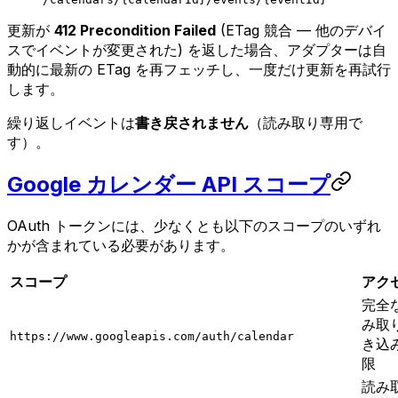
更新が
412 Precondition Failed
(ETag 競合 — 他のデバイ
スでイベントが変更された) を返した場合、アダプターは自
動的に最新の ETag を再フェッチし、一度だけ更新を再試行
します。
繰り返しイベントは
書き戻されません
（読み取り専用で
す）。
Google カレンダー API スコープ
OAuth トークンには、少なくとも以下のスコープのいずれ
かが含まれている必要があります。
スコープ
アク
完全
み取
https://www.googleapis.com/auth/calendar
き込
限
読み