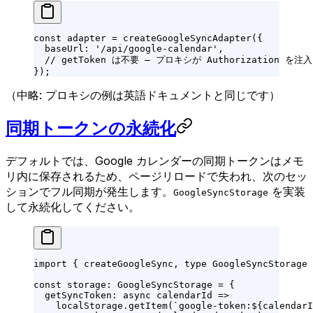
const
 adapter
 =
 createGoogleSyncAdapter
({
  baseUrl: 
'/api/google-calendar'
,
  // getToken は不要 — プロキシが Authorization を注
});
（中略: プロキシの例は英語ドキュメントと同じです）
同期トークンの永続化
デフォルトでは、Google カレンダーの同期トークンはメモ
リ内に保存されるため、ページリロードで失われ、次のセッ
ションでフル同期が発生します。
を実装
GoogleSyncStorage
して永続化してください。
import
 { createGoogleSync, 
type
 GoogleSyncStorage 
const
 storage
:
 GoogleSyncStorage
 =
 {
  getSyncToken
: 
async
 calendarId
 =>
    localStorage.
getItem
(
`google-token:${
calendarI