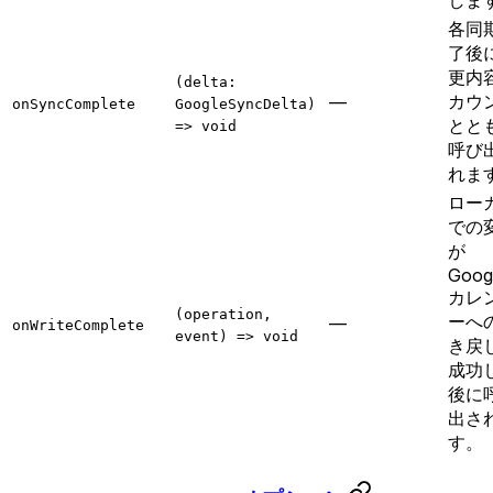
各同
了後
更内
(delta:
カウ
—
onSyncComplete
GoogleSyncDelta)
とと
=> void
呼び
れま
ロー
での
が
Goog
カレ
(operation,
ーへ
—
onWriteComplete
event) => void
き戻
成功
後に
出さ
す。