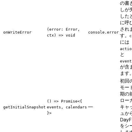
の書
しが
した
に呼
され
(error: Error,
onWriteError
console.error
す。
ctx) => void
c
には
actio
と
event
が含
ます
初回
モー
期の
ロー
() => Promise<{
—
キャ
getInitialSnapshot
events, calendars
ュか
}>
DayF
をシ
しま