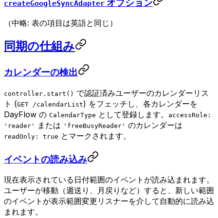
オプション
createGoogleSyncAdapter
（中略: 表の項目は英語と同じ）
同期の仕組み
カレンダーの検出
で認証済みユーザーのカレンダーリス
controller.start()
ト (
) をフェッチし、各カレンダーを
GET /calendarList
DayFlow の
として登録します。
CalendarType
accessRole:
または
のカレンダーは
'reader'
'freeBusyReader'
とマークされます。
readOnly: true
イベントの読み込み
現在表示されている日付範囲のイベントが読み込まれます。
ユーザーが移動（週送り、月戻りなど）すると、新しい範囲
のイベントが表示範囲変更リスナーを介して自動的に読み込
まれます。