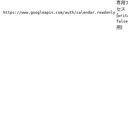
専用
セス
https://www.googleapis.com/auth/calendar.readonly
(
writ
false
用)