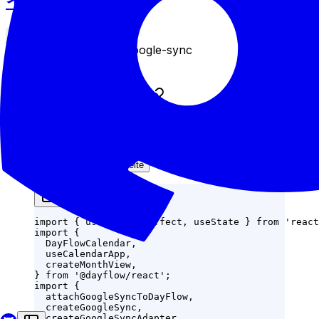
インストール
npm
pnpm
yarn
bun
npm install @dayflow/google-sync
クイックスタート
React
Vue
Angular
Svelte
import
 { useRef, useEffect, useState } 
from
 'react
import
 {
  DayFlowCalendar,
  useCalendarApp,
  createMonthView,
} 
from
 '@dayflow/react'
;
import
 {
  attachGoogleSyncToDayFlow,
  createGoogleSync,
  createGoogleSyncAdapter,