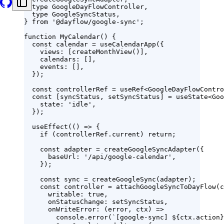
  type
 GoogleDayFlowController,
  type
 GoogleSyncStatus,
} 
from
 '@dayflow/google-sync'
;
function
 MyCalendar
() {
  const
 calendar
 =
 useCalendarApp
({
    views: [
createMonthView
()],
    calendars: [],
    events: [],
  });
  const
 controllerRef
 =
 useRef
<
GoogleDayFlowContro
  const
 [
syncStatus
, 
setSyncStatus
] 
=
 useState
<
Goo
    state: 
'idle'
,
  });
  useEffect
(() 
=>
 {
    if
 (controllerRef.current) 
return
;
    const
 adapter
 =
 createGoogleSyncAdapter
({
      baseUrl: 
'/api/google-calendar'
,
    });
    const
 sync
 =
 createGoogleSync
(adapter);
    const
 controller
 =
 attachGoogleSyncToDayFlow
(c
      writable: 
true
,
      onStatusChange: setSyncStatus,
      onWriteError
: (
error
, 
ctx
) 
=>
        console.
error
(
`[google-sync] ${
ctx
.
action