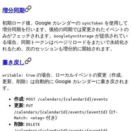
増分同期
初期ロード後、Google カレンダーの
を使用して
syncToken
増分同期を行います。後続の同期では変更されたイベントの
みがフェッチされます。
が提供されてい
GoogleSyncStorage
る場合、同期トークンはページリロードをまたいで永続化さ
れるため、次のセッションも増分的に開始されます。
書き戻し
の場合、ローカルイベントの変更（作成、
writable: true
更新、削除）は自動的に Google カレンダーに書き戻されま
す。
作成
:
POST /calendars/{calendarId}/events
更新
:
PUT
(
/calendars/{calendarId}/events/{eventId}
If-
付き)
Match: <etag>
削除
:
DELETE
/calendars/{calendarId}/events/{eventId}