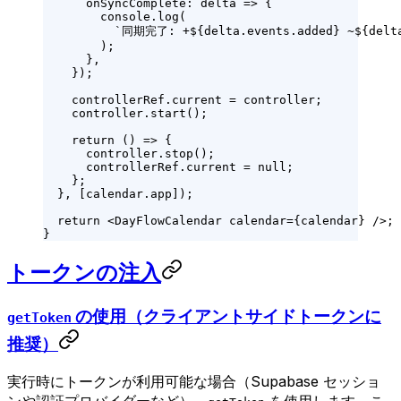
      onSyncComplete
: 
delta
 =>
 {
        console.
log
(
          `同期完了: +${
delta
.
events
.
added
} ~${
delt
        );
      },
    });
    controllerRef.current 
=
 controller;
    controller.
start
();
    return
 () 
=>
 {
      controller.
stop
();
      controllerRef.current 
=
 null
;
    };
  }, [calendar.app]);
  return
 <
DayFlowCalendar
 calendar
=
{calendar} />;
}
トークンの注入
の使用（クライアントサイドトークンに
getToken
推奨）
実行時にトークンが利用可能な場合（Supabase セッショ