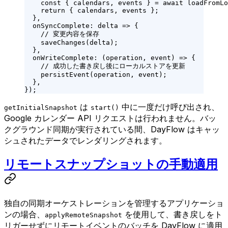
    const
 { 
calendars
, 
events
 } 
=
 await
 loadFromLo
    return
 { calendars, events };
  },
  onSyncComplete
: 
delta
 =>
 {
    // 変更内容を保存
    saveChanges
(delta);
  },
  onWriteComplete
: (
operation
, 
event
) 
=>
 {
    // 成功した書き戻し後にローカルストアを更新
    persistEvent
(operation, event);
  },
});
は
中に一度だけ呼び出され、
getInitialSnapshot
start()
Google カレンダー API リクエストは行われません。バッ
クグラウンド同期が実行されている間、DayFlow はキャッ
シュされたデータでレンダリングされます。
リモートスナップショットの手動適用
独自の同期オーケストレーションを管理するアプリケーショ
ンの場合、
を使用して、書き戻しをト
applyRemoteSnapshot
リガーせずにリモートイベントのバッチを DayFlow に適用