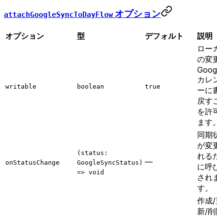
オプション
attachGoogleSyncToDayFlow
オプション
型
デフォルト
説明
ロー
の変
Goog
カレ
writable
boolean
true
ーに
戻す
を許
ます
同期
が変
(status:
れる
—
onStatusChange
GoogleSyncStatus)
に呼
=> void
され
す。
作成/
新/削