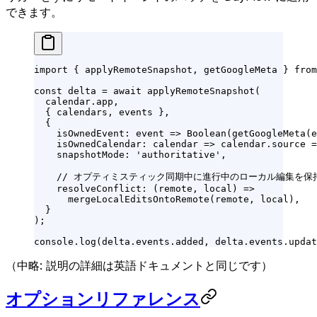
できます。
import
 { applyRemoteSnapshot, getGoogleMeta } 
from
const
 delta
 =
 await
 applyRemoteSnapshot
(
  calendar.app,
  { calendars, events },
  {
    isOwnedEvent
: 
event
 =>
 Boolean
(
getGoogleMeta
(e
    isOwnedCalendar
: 
calendar
 =>
 calendar.source 
=
    snapshotMode: 
'authoritative'
,
    // オプティミスティック同期中に進行中のローカル編集を
    resolveConflict
: (
remote
, 
local
) 
=>
      mergeLocalEditsOntoRemote
(remote, local),
  }
);
console.
log
(delta.events.added, delta.events.updat
（中略: 説明の詳細は英語ドキュメントと同じです）
オプションリファレンス